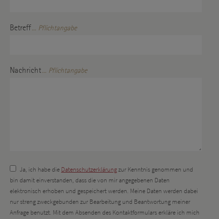
Betreff
... Pflichtangabe
Nachricht
... Pflichtangabe
Ja, ich habe die
Datenschutzerklärung
zur Kenntnis genommen und
bin damit einverstanden, dass die von mir angegebenen Daten
elektronisch erhoben und gespeichert werden. Meine Daten werden dabei
nur streng zweckgebunden zur Bearbeitung und Beantwortung meiner
Anfrage benutzt. Mit dem Absenden des Kontaktformulars erkläre ich mich