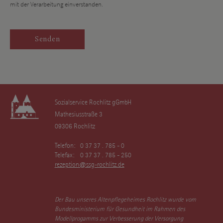
mit der Verarbeitung einverstanden.
Sozialservice Rochlitz gGmbH
Mathesiusstraße 3
09306 Rochlitz
Telefon:
0 37 37 . 785 - 0
Telefax:
0 37 37 . 785 - 250
rezeption@ssg-rochlitz.de
Der Bau unseres Altenpflegeheimes Rochlitz wurde vom
Bundesministerium für Gesundheit im Rahmen des
Modellprogamms zur Verbesserung der Versorgung