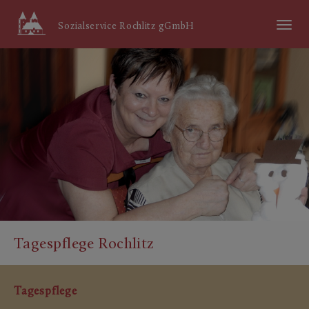
Menü
Sozialservice Rochlitz gGmbH
ein/aus
Tagespflege Rochlitz
Tagespflege