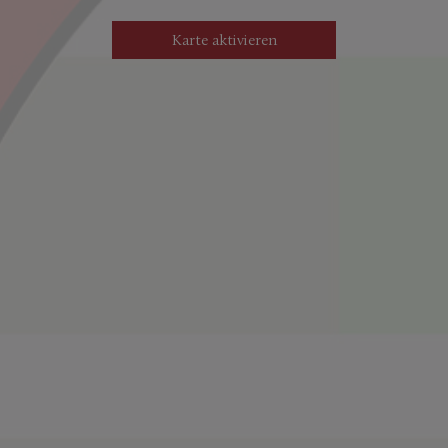
werden standardmäßig blockiert. Wenn Cookies von externen
Medien akzeptiert werden, bedarf der Zugriff auf diese Inhalte
Karte aktivieren
keiner manuellen Einwilligung mehr.
Google Maps
Name
Google
Anbieter
Wird zum Entsperren von Google
Zweck
Maps-Inhalten verwendet.
Datenschutzerklärung
Datenschutz
.google.com
Host
NID,CONSENT
Cookie Name
6 Monate
Cookie Laufzeit
Infos schließen