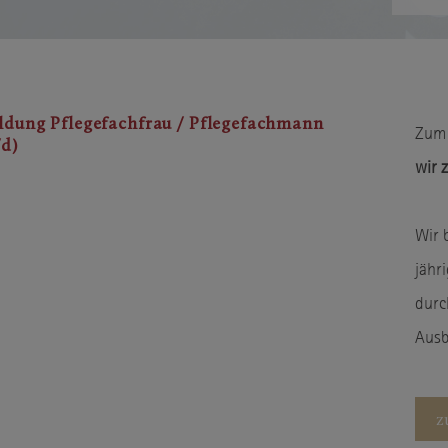
ldung Pflegefachfrau / Pflegefachmann
Zum 
d)
wir 
Wir 
jähr
durch
Ausb
z