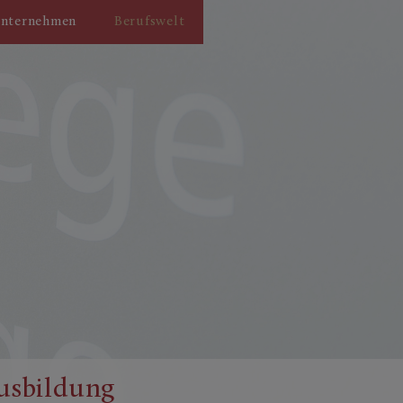
nternehmen
Berufswelt
usbildung