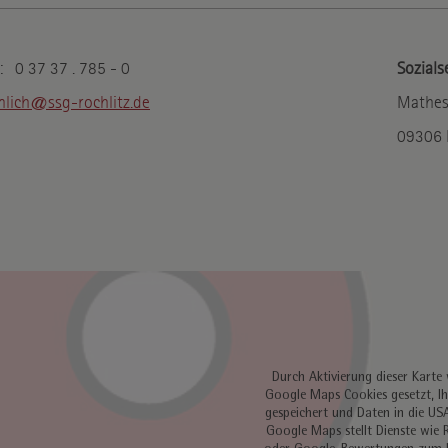
Inhalte von Video-Plattformen und Social-Media-Plattformen
werden standardmäßig blockiert. Wenn Cookies von externen
: 0 37 37 . 785 - 0
Sozials
Medien akzeptiert werden, bedarf der Zugriff auf diese Inhalte
keiner manuellen Einwilligung mehr.
nlich@ssg-rochlitz.de
Mathes
09306 
Google Maps
Name
Google
Anbieter
Wird zum Entsperren von Google
Zweck
Maps-Inhalten verwendet.
Datenschutzerklärung
Datenschutz
.google.com
Host
NID,CONSENT
Cookie Name
6 Monate
Cookie Laufzeit
Durch Aktivierung dieser Karte
Google Maps Cookies gesetzt, Ih
gespeichert und Daten in die US
Infos schließen
Google Maps stellt Dienste wie 