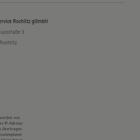
ervice Rochlitz gGmbH
iusstraße 3
Rochlitz
 werden von
re IP-Adresse
A übertragen.
Routenplaner