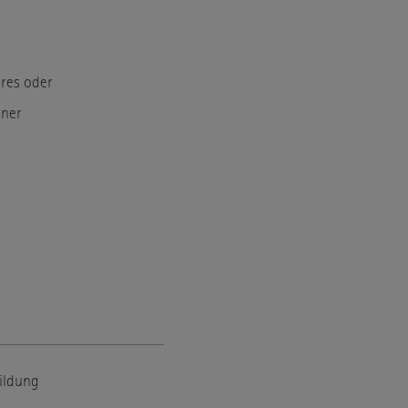
hres oder
iner
bildung