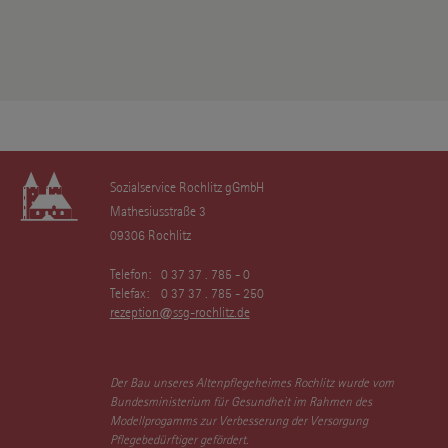
Sozialservice Rochlitz gGmbH
Mathesiusstraße 3
09306 Rochlitz
Telefon:
0 37 37 . 785 - 0
Telefax:
0 37 37 . 785 - 250
rezeption@ssg-rochlitz.de
Der Bau unseres Altenpflegeheimes Rochlitz wurde vom
Bundesministerium für Gesundheit im Rahmen des
Modellprogamms zur Verbesserung der Versorgung
Pflegebedürftiger gefördert.