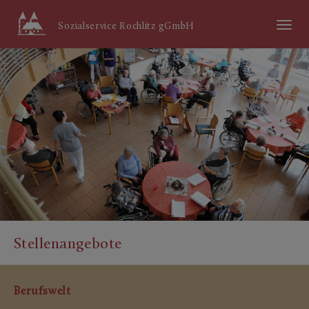
Menü
Sozialservice Rochlitz gGmbH
ein/aus
Stellenangebote
Berufswelt