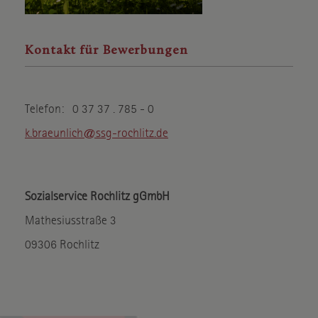
Medien akzeptiert werden, bedarf der Zugriff auf diese Inhalte
keiner manuellen Einwilligung mehr.
Kontakt für Bewerbungen
Google Maps
Name
Google
Anbieter
Wird zum Entsperren von Google
Zweck
Telefon: 0 37 37 . 785 - 0
Maps-Inhalten verwendet.
k.braeunlich@ssg-rochlitz.de
Datenschutzerklärung
Datenschutz
.google.com
Host
NID,CONSENT
Cookie Name
Sozialservice Rochlitz gGmbH
6 Monate
Cookie Laufzeit
Mathesiusstraße 3
09306 Rochlitz
Infos schließen